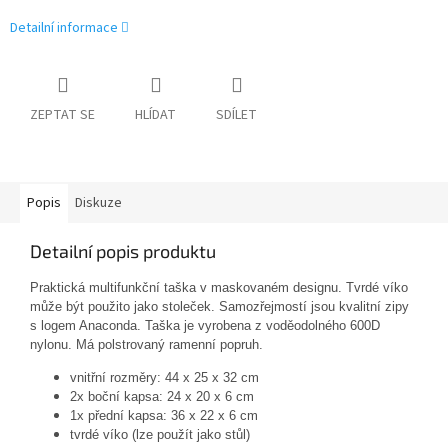
Detailní informace
ZEPTAT SE
HLÍDAT
SDÍLET
Popis
Diskuze
Detailní popis produktu
Praktická multifunkční taška v maskovaném designu. Tvrdé víko
může být použito jako stoleček. Samozřejmostí jsou kvalitní zipy
s logem Anaconda. Taška je vyrobena z voděodolného 600D
nylonu. Má polstrovaný ramenní popruh.
vnitřní rozměry: 44 x 25 x 32 cm
2x boční kapsa: 24 x 20 x 6 cm
1x přední kapsa: 36 x 22 x 6 cm
tvrdé víko (lze použít jako stůl)