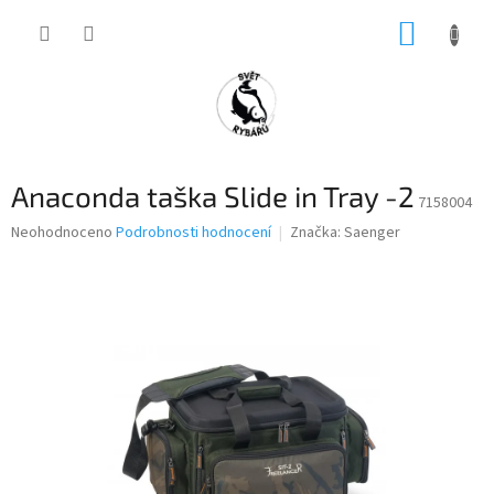
Přejít
NÁKUP
na
obsah
KOŠÍK
Anaconda taška Slide in Tray -2
7158004
Průměrné
Neohodnoceno
Podrobnosti hodnocení
Značka:
Saenger
hodnocení
produktu
je
0,0
z
5
hvězdiček.