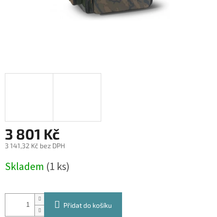
3 801 Kč
3 141,32 Kč bez DPH
Měrná
Skladem
(1 ks)
cena:
Přidat do košíku