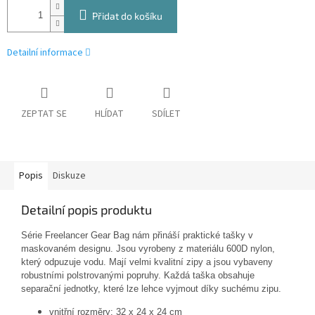
Přidat do košíku
Detailní informace
ZEPTAT SE
HLÍDAT
SDÍLET
Popis
Diskuze
Detailní popis produktu
Série Freelancer Gear Bag nám přináší praktické tašky v
maskovaném designu. Jsou vyrobeny z materiálu 600D nylon,
který odpuzuje vodu. Mají velmi kvalitní zipy a jsou vybaveny
robustními polstrovanými popruhy. Každá taška obsahuje
separační jednotky, které lze lehce vyjmout díky suchému zipu.
vnitřní rozměry: 32 x 24 x 24 cm