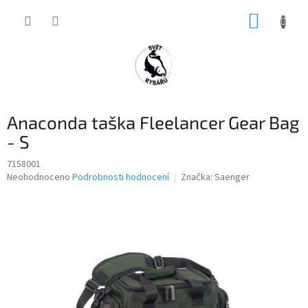
Přejít
NÁKUP
na
obsah
KOŠÍK
Anaconda taška Fleelancer Gear Bag
- S
7158001
Průměrné
Neohodnoceno
Podrobnosti hodnocení
Značka:
Saenger
hodnocení
produktu
je
0,0
z
5
hvězdiček.