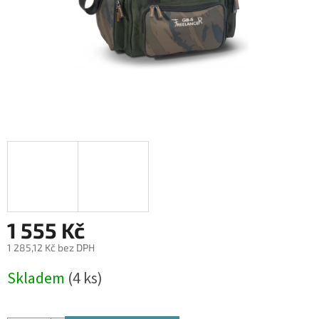
1 555 Kč
1 285,12 Kč bez DPH
Měrná
Skladem
(4 ks)
cena: