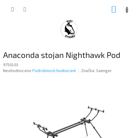
Přejít
NÁKUP
na
obsah
KOŠÍK
Anaconda stojan Nighthawk Pod
9750103
Průměrné
Neohodnoceno
Podrobnosti hodnocení
Značka:
Saenger
hodnocení
produktu
je
0,0
z
5
hvězdiček.