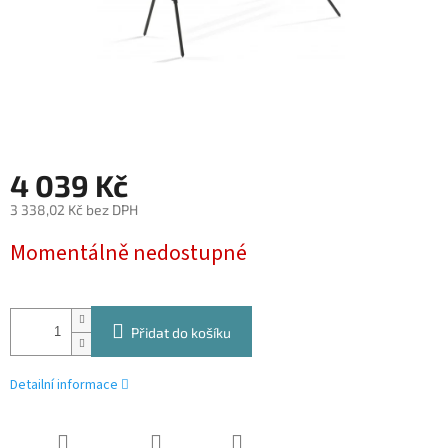
4 039 Kč
3 338,02 Kč bez DPH
Měrná
Momentálně nedostupné
cena:
Přidat do košíku
Detailní informace