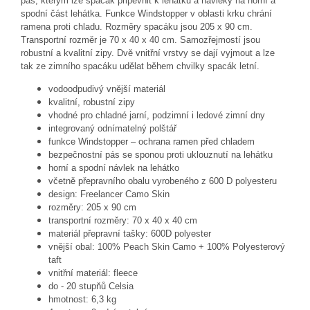
pás, kterým lze spacák připevnit k lehátku a návleky na horní a
spodní část lehátka. Funkce Windstopper v oblasti krku chrání
ramena proti chladu. Rozměry spacáku jsou 205 x 90 cm.
Transportní rozměr je 70 x 40 x 40 cm. Samozřejmostí jsou
robustní a kvalitní zipy. Dvě vnitřní vrstvy se dají vyjmout a lze
tak ze zimního spacáku udělat během chvilky spacák letní.
vodoodpudivý vnější materiál
kvalitní, robustní zipy
vhodné pro chladné jarní, podzimní i ledové zimní dny
integrovaný odnímatelný polštář
funkce Windstopper – ochrana ramen před chladem
bezpečnostní pás se sponou proti uklouznutí na lehátku
horní a spodní návlek na lehátko
včetně přepravního obalu vyrobeného z 600 D polyesteru
design: Freelancer Camo Skin
rozměry: 205 x 90 cm
transportní rozměry: 70 x 40 x 40 cm
materiál přepravní tašky: 600D polyester
vnější obal: 100% Peach Skin Camo + 100% Polyesterový
taft
vnitřní materiál: fleece
do - 20 stupňů Celsia
hmotnost: 6,3 kg