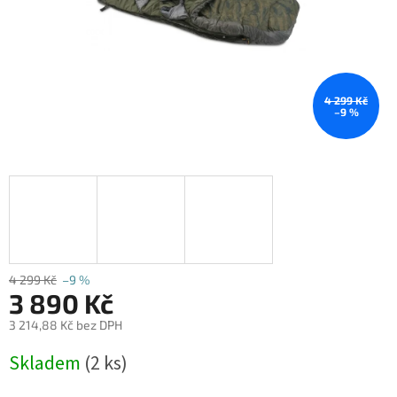
4 299 Kč
–9 %
4 299 Kč
–9 %
3 890 Kč
3 214,88 Kč bez DPH
Měrná
Skladem
(2 ks)
cena: