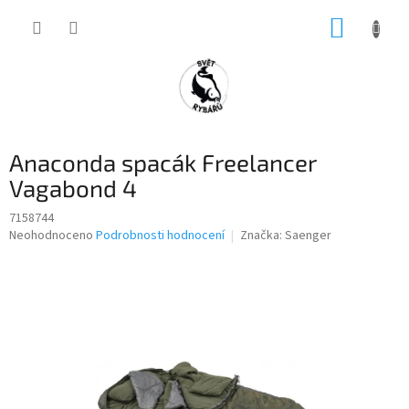
Přejít
NÁKUP
na
obsah
KOŠÍK
Anaconda spacák Freelancer
Vagabond 4
7158744
Průměrné
Neohodnoceno
Podrobnosti hodnocení
Značka:
Saenger
hodnocení
produktu
je
0,0
z
5
hvězdiček.