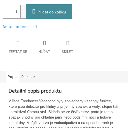
Přidat do košíku
Detailní informace
ZEPTAT SE
HLÍDAT
SDÍLET
Popis
Diskuze
Detailní popis produktu
V řadě Freelancer Vagabond byly zohledněny všechny funkce,
které jsou důležité pro klidný a příjemný spánek u vody, stejně tak
i atraktivní Camou styl. Skládá se ze čtyř vrstev, proto je tento
spacák vhodný pro chladné jarní nebo podzimní noci a ledové
zimní dny. Vnější vrstva je vodoodpudivá a na spodní straně je