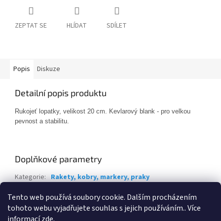
ZEPTAT SE
HLÍDAT
SDÍLET
Popis
Diskuze
Detailní popis produktu
Rukojeť lopatky, velikost 20 cm. K
evlarový blank - pro velkou
pevnost a stabilitu.
Doplňkové parametry
Kategorie
:
Rakety, kobry, markery, praky
EAN
:
4039507108595
Tento web používá soubory cookie. Dalším procházením
tohoto webu vyjadřujete souhlas s jejich používáním.. Více
Z
informací
zde
.