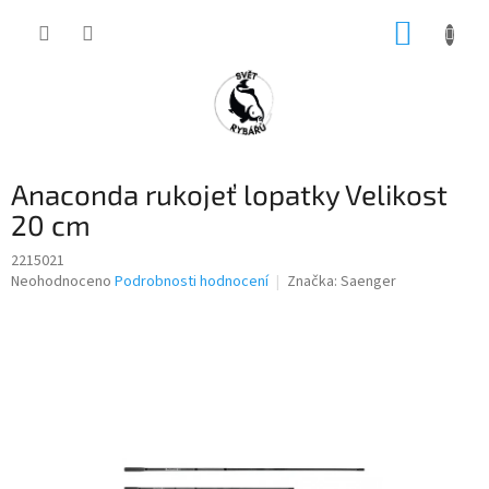
Přejít
NÁKUP
na
obsah
KOŠÍK
Anaconda rukojeť lopatky Velikost
20 cm
2215021
Průměrné
Neohodnoceno
Podrobnosti hodnocení
Značka:
Saenger
hodnocení
produktu
je
0,0
z
5
hvězdiček.