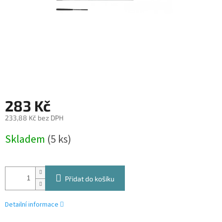
283 Kč
233,88 Kč bez DPH
Měrná
Skladem
(5 ks)
cena:
Přidat do košíku
Detailní informace