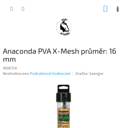
Přejít
NÁKUP
na
obsah
KOŠÍK
Anaconda PVA X-Mesh průměr: 16
mm
9938716
Průměrné
Neohodnoceno
Podrobnosti hodnocení
Značka:
Saenger
hodnocení
produktu
je
0,0
z
5
hvězdiček.