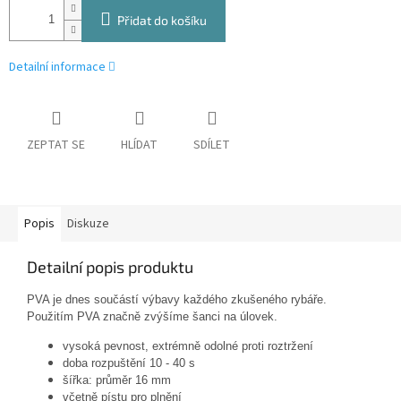
Přidat do košíku
Detailní informace
ZEPTAT SE
HLÍDAT
SDÍLET
Popis
Diskuze
Detailní popis produktu
PVA je dnes součástí výbavy každého zkušeného rybáře.
Použitím PVA značně zvýšíme šanci na úlovek.
v
ysoká pevnost, extrémně odolné proti roztržení
doba rozpuštění 10 - 40 s
šířka: průměr 16 mm
včetně pístu pro plnění