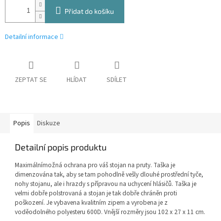
Přidat do košíku
Detailní informace
ZEPTAT SE
HLÍDAT
SDÍLET
Popis
Diskuze
Detailní popis produktu
Maximálnímožná ochrana pro váš stojan na pruty. Taška je
dimenzována tak, aby se tam pohodlně vešly dlouhé prostřední tyče,
nohy stojanu, ale i hrazdy s přípravou na uchycení hlásičů. Taška je
velmi dobře polstrovaná a stojan je tak dobře chráněn proti
poškození. Je vybavena kvalitním zipem a vyrobena je z
voděodolného polyesteru 600D. Vnější rozměry jsou 102 x 27 x 11 cm.