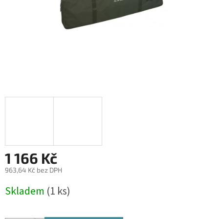
1 166 Kč
963,64 Kč bez DPH
Měrná
Skladem
(1 ks)
cena: