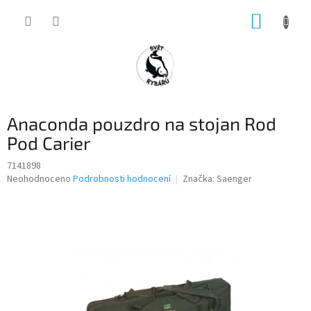
Přejít
NÁKUP
na
obsah
KOŠÍK
Anaconda pouzdro na stojan Rod
Pod Carier
7141898
Průměrné
Neohodnoceno
Podrobnosti hodnocení
Značka:
Saenger
hodnocení
produktu
je
0,0
z
5
hvězdiček.