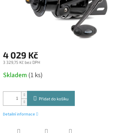
4 029 Kč
3 329,75 Kč bez DPH
Měrná
Skladem
(1 ks)
cena:
Přidat do košíku
Detailní informace