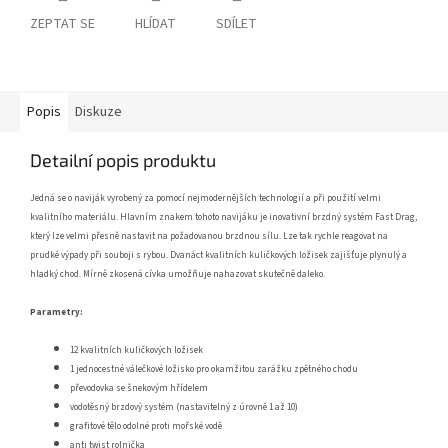
ZEPTAT SE
HLÍDAT
SDÍLET
Popis
Diskuze
Detailní popis produktu
Jedná se o naviják vyrobený za pomocí nejmodernějších technologií a při použití velmi
kvalitního materiálu. Hlavním znakem tohoto navijáku je inovativní brzdný systém Fast Drag,
který lze velmi přesně nastavit na požadovanou brzdnou sílu. Lze tak rychle reagovat na
prudké výpady při souboji s rybou. Dvanáct kvalitních kuličkových ložisek zajišťuje plynulý a
hladký chod. Mírně zkosená cívka umožňuje nahazovat skutečně daleko.
Parametry:
12 kvalitních kuličkových ložisek
1 jednocestné válečkové ložisko pro okamžitou zarážku zpětného chodu
převodovka se šnekovým hřídelem
vodotěsný brzdový systém (nastavitelný z úrovně 1 až 10)
grafitové tělo odolné proti mořské vodě
anti twist rolnička