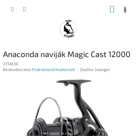
Přejít
NÁKUP
na
obsah
KOŠÍK
Anaconda naviják Magic Cast 12000
2734120
Průměrné
Neohodnoceno
Podrobnosti hodnocení
Značka:
Saenger
hodnocení
produktu
je
0,0
z
5
hvězdiček.