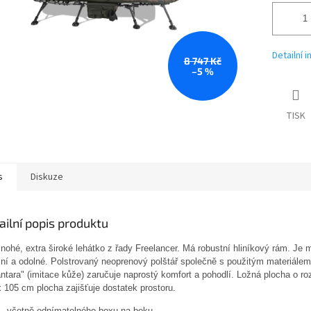
Detailní 
8 747 Kč
–5 %
TISK
s
Diskuze
ailní popis produktu
ohé, extra široké lehátko z řady Freelancer. Má robustní hliníkový rám. Je
lní a odolné. Polstrovaný neoprenový polštář společně s použitým materiálem
ntara" (imitace kůže) zaručuje naprostý komfort a pohodlí. Ložná plocha o r
 105 cm plocha zajišťuje dostatek prostoru.
včetně odnímatelného boxu na boku.