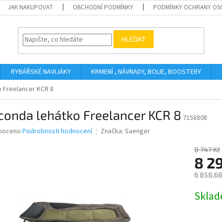
JAK NAKUPOVAT
OBCHODNÍ PODMÍNKY
PODMÍNKY OCHRANY OS
HLEDAT
RYBÁŘSKÉ NAVIJÁKY
KRMENÍ , NÁVNADY, BOLIE, BOOSTERY
 Freelancer KCR 8
conda lehátko Freelancer KCR 8
7158808
né
noceno
Podrobnosti hodnocení
Značka:
Saenger
ní
u
8 747 Kč
8 2
6 858,68
Měrná
Skla
ek.
cena: