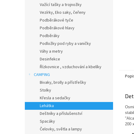
n
Važící tašky a trojnožky
e
Vezírky, Eko saky, čeřeny
l
Podběrákové tyče
Podběrákové hlavy
Podběráky
Podložky pod ryby a vaničky
Váhy a metry
Desinfekce
Řízkovnice , vzduchování a kbelíky
CAMPING
Popi
Bivaky, brolly a přístřešky
Stolky
Det
Křesla a sedačky
Lehátka
Osmin
stabi
Deštníky a příslušenství
"Alca
Spacáky
200 x
Čelovky, světla a lampy