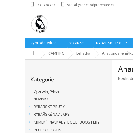
Přejít
733 738 733
skotak@obchodprorybare.cz
na
obsah
Výprodej/Akce
NOVINKY
RYBÁŘSKÉ PRUTY
Domů
CAMPING
Lehátka
Anaconda lehátko
P
Ana
o
Přeskočit
s
Průměr
Neohod
Kategorie
kategorie
t
hodnoce
r
produkt
Výprodej/Akce
a
je
NOVINKY
0,0
n
z
RYBÁŘSKÉ PRUTY
n
5
í
RYBÁŘSKÉ NAVIJÁKY
hvězdič
p
KRMENÍ , NÁVNADY, BOLIE, BOOSTERY
a
PÉČE O ÚLOVEK