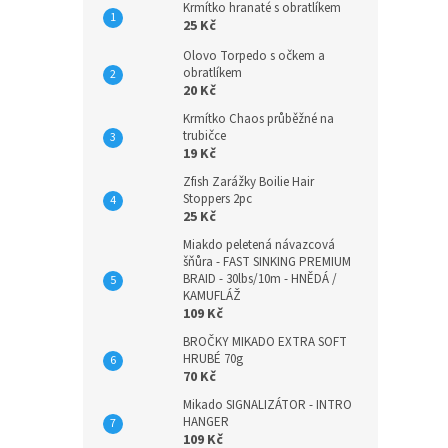
Krmítko hranaté s obratlíkem
25 Kč
Olovo Torpedo s očkem a
obratlíkem
20 Kč
Krmítko Chaos průběžné na
trubičce
19 Kč
Zfish Zarážky Boilie Hair
Stoppers 2pc
25 Kč
Miakdo peletená návazcová
šňůra - FAST SINKING PREMIUM
BRAID - 30lbs/10m - HNĚDÁ /
KAMUFLÁŽ
109 Kč
BROČKY MIKADO EXTRA SOFT
HRUBÉ 70g
70 Kč
Mikado SIGNALIZÁTOR - INTRO
HANGER
109 Kč