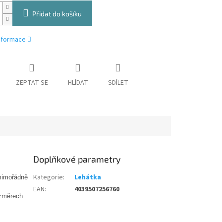
Přidat do košíku
informace
ZEPTAT SE
HLÍDAT
SDÍLET
Doplňkové parametry
Kategorie
:
Lehátka
 mimořádně
EAN
:
4039507256760
ozměrech