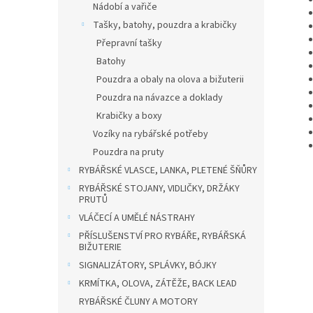
Nádobí a vařiče
Tašky, batohy, pouzdra a krabičky
Přepravní tašky
Batohy
Pouzdra a obaly na olova a bižuterii
Pouzdra na návazce a doklady
Krabičky a boxy
Vozíky na rybářské potřeby
Pouzdra na pruty
RYBÁŘSKÉ VLASCE, LANKA, PLETENÉ ŠŇŮRY
RYBÁŘSKÉ STOJANY, VIDLIČKY, DRŽÁKY
PRUTŮ
VLÁČECÍ A UMĚLÉ NÁSTRAHY
PŘÍSLUŠENSTVÍ PRO RYBÁŘE, RYBÁŘSKÁ
BIŽUTERIE
SIGNALIZÁTORY, SPLÁVKY, BÓJKY
KRMÍTKA, OLOVA, ZÁTĚŽE, BACK LEAD
RYBÁŘSKÉ ČLUNY A MOTORY