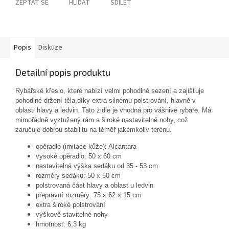
ZEPTAT SE
HLÍDAT
SDÍLET
Popis
Diskuze
Detailní popis produktu
Rybářské křeslo, které nabízí velmi pohodlné sezení a zajišťuje
pohodlné držení těla,díky extra silnému polstrování, hlavně v
oblasti hlavy a ledvin. Tato židle je vhodná pro vášnivé rybáře. Má
mimořádně vyztužený rám a široké nastavitelné nohy, což
zaručuje dobrou stabilitu na téměř jakémkoliv terénu.
opěradlo (imitace kůže): Alcantara
vysoké opěradlo: 50 x 60 cm
nastavitelná výška sedáku od 35 - 53 cm
rozměry sedáku: 50 x 50 cm
polstrovaná část hlavy a oblast u ledvin
přepravní rozměry: 75 x 62 x 15 cm
extra široké polstrování
výškově stavitelné nohy
hmotnost: 6,3 kg