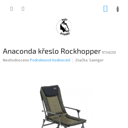
Přejít
NÁKUP
na
obsah
KOŠÍK
Anaconda křeslo Rockhopper
9734230
Průměrné
Neohodnoceno
Podrobnosti hodnocení
Značka:
Saenger
hodnocení
produktu
je
0,0
z
5
hvězdiček.