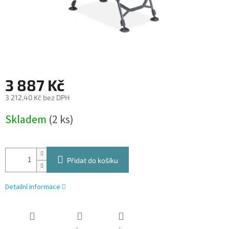
3 887 Kč
3 212,40 Kč bez DPH
Měrná
Skladem
(2 ks)
cena:
Přidat do košíku
Detailní informace