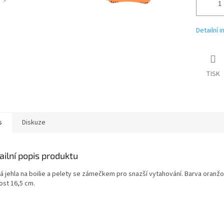
Detailní 
TISK
s
Diskuze
ailní popis produktu
á jehla na boilie a pelety se zámečkem pro snazší vytahování. Barva oranžo
ost 16,5 cm.