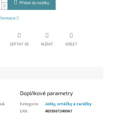
Přidat do košíku
informace
ZEPTAT SE
HLÍDAT
SDÍLET
Doplňkové parametry
vá.
Kategorie
:
Jehly, vrtáčky a zarážky
EAN
:
4039507240967