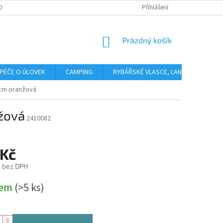
OBNÍCH ÚDAJŮ
Přihlášení
NÁKUPNÍ
Prázdný košík
KOŠÍK
PÉČE O ÚLOVEK
CAMPING
RYBÁŘSKÉ VLASCE, LANKA, PLETENÉ 
5cm oranžová
nžová
2410082
 Kč
č bez DPH
dem
(>5 ks)