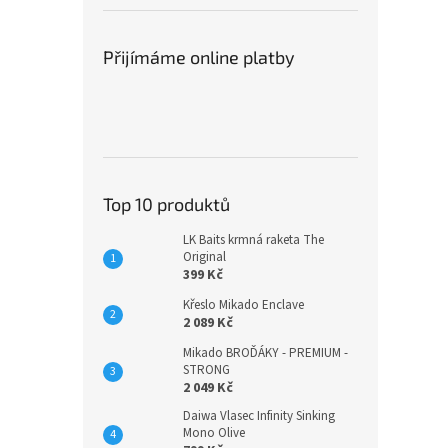
Přijímáme online platby
Top 10 produktů
LK Baits krmná raketa The
Original
399 Kč
Křeslo Mikado Enclave
2 089 Kč
Mikado BROĎÁKY - PREMIUM -
STRONG
2 049 Kč
Daiwa Vlasec Infinity Sinking
Mono Olive