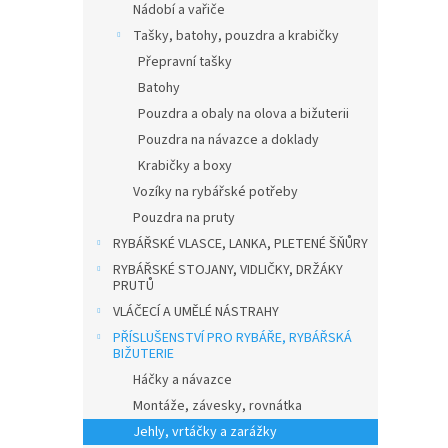
Nádobí a vařiče
Tašky, batohy, pouzdra a krabičky
Přepravní tašky
Batohy
Pouzdra a obaly na olova a bižuterii
Pouzdra na návazce a doklady
Krabičky a boxy
Vozíky na rybářské potřeby
Pouzdra na pruty
RYBÁŘSKÉ VLASCE, LANKA, PLETENÉ ŠŇŮRY
RYBÁŘSKÉ STOJANY, VIDLIČKY, DRŽÁKY
PRUTŮ
VLÁČECÍ A UMĚLÉ NÁSTRAHY
PŘÍSLUŠENSTVÍ PRO RYBÁŘE, RYBÁŘSKÁ
BIŽUTERIE
Háčky a návazce
Montáže, závesky, rovnátka
Jehly, vrtáčky a zarážky