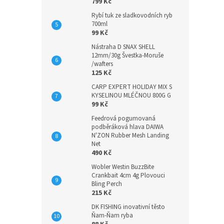
799 Kč
Rybí tuk ze sladkovodních ryb
700ml
99 Kč
Nástraha D SNAX SHELL
12mm/30g Švestka-Moruše
/wafters
125 Kč
CARP EXPERT HOLIDAY MIX S
KYSELINOU MLÉČNOU 800G G
99 Kč
Feedrová pogumovaná
podběráková hlava DAIWA
N'ZON Rubber Mesh Landing
Net
490 Kč
Wobler Westin BuzzBite
Crankbait 4cm 4g Plovouci
Bling Perch
215 Kč
DK FISHING inovativní těsto
Ňam-Ňam ryba