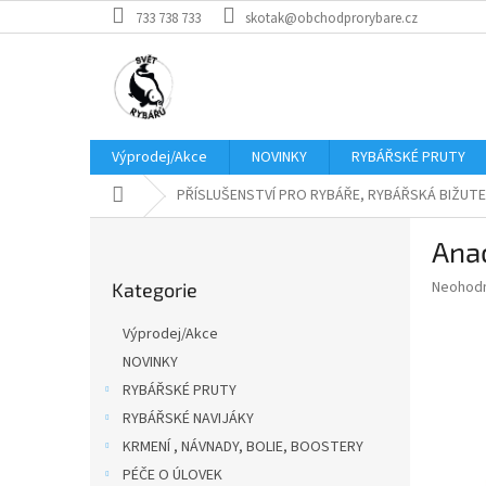
Přejít
733 738 733
skotak@obchodprorybare.cz
na
obsah
Výprodej/Akce
NOVINKY
RYBÁŘSKÉ PRUTY
Domů
PŘÍSLUŠENSTVÍ PRO RYBÁŘE, RYBÁŘSKÁ BIŽUTE
P
Anac
o
Přeskočit
s
Průměr
Neohod
Kategorie
kategorie
t
hodnoce
r
produkt
Výprodej/Akce
a
je
NOVINKY
0,0
n
z
RYBÁŘSKÉ PRUTY
n
5
í
RYBÁŘSKÉ NAVIJÁKY
hvězdič
p
KRMENÍ , NÁVNADY, BOLIE, BOOSTERY
a
PÉČE O ÚLOVEK