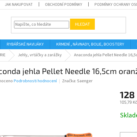
JAK NAKUPOVAT
OBCHODNÍ PODMÍNKY
PODMÍNKY OCHRANY OS
HLEDAT
RYBÁŘSKÉ NAVIJÁKY
KRMENÍ , NÁVNADY, BOLIE, BOOSTERY
RIE
Jehly, vrtáčky a zarážky
Anaconda jehla Pellet Needle 16,
onda jehla Pellet Needle 16,5cm ora
né
noceno
Podrobnosti hodnocení
Značka:
Saenger
ní
128
u
105,79 K
Měrná
Skla
cena:
ek.