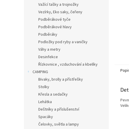
n
Važící tašky a trojnožky
e
Vezírky, Eko saky, čeřeny
l
Podběrákové tyče
Podběrákové hlavy
Podběráky
Podložky pod ryby a vaničky
Váhy a metry
Desinfekce
Řízkovnice , vzduchování a kbelíky
Popi
CAMPING
Bivaky, brolly a přístřešky
Stolky
Det
Křesla a sedačky
Pevn
Lehátka
Velik
Deštníky a příslušenství
Spacáky
Čelovky, světla a lampy