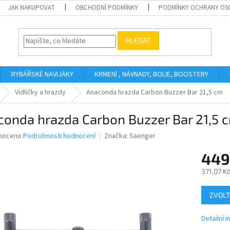
JAK NAKUPOVAT
OBCHODNÍ PODMÍNKY
PODMÍNKY OCHRANY OS
HLEDAT
RYBÁŘSKÉ NAVIJÁKY
KRMENÍ , NÁVNADY, BOLIE, BOOSTERY
Vidličky a hrazdy
Anaconda hrazda Carbon Buzzer Bar 21,5 cm
conda hrazda Carbon Buzzer Bar 21,5 
né
noceno
Podrobnosti hodnocení
Značka:
Saenger
ní
449
u
371,07 K
Měrná
ZVOLT
cena:
ek.
Detailní 