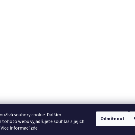
užívá soubory cookie. Dalším
Odmítnout
tohoto webu vyjadřujete souhlas s jejich
 Více informací
zde
.