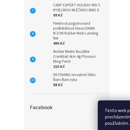
CARP EXPERT HOLIDAY MIX S
KYSELINOU MLÉČNOU 800G G
99 Kč
Feedrová pogumovaná
podběráková hlava DAIWA
N'ZON Rubber Mesh Landing
Net
490 Kč
Wobler Westin BuzzBite
Crankbait 4cm 4g Plovouci
Bling Perch
215 Kč
DK FISHING inovativní těsto
Ňam-Ňam ryba
88 Kč
Facebook
Tento web po
procházením 
používáním..