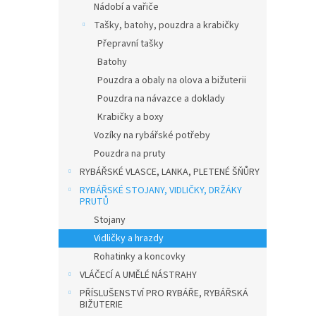
Nádobí a vařiče
Tašky, batohy, pouzdra a krabičky
Přepravní tašky
Batohy
Pouzdra a obaly na olova a bižuterii
Pouzdra na návazce a doklady
Krabičky a boxy
Vozíky na rybářské potřeby
Pouzdra na pruty
RYBÁŘSKÉ VLASCE, LANKA, PLETENÉ ŠŇŮRY
RYBÁŘSKÉ STOJANY, VIDLIČKY, DRŽÁKY
PRUTŮ
Stojany
Vidličky a hrazdy
Rohatinky a koncovky
VLÁČECÍ A UMĚLÉ NÁSTRAHY
PŘÍSLUŠENSTVÍ PRO RYBÁŘE, RYBÁŘSKÁ
BIŽUTERIE