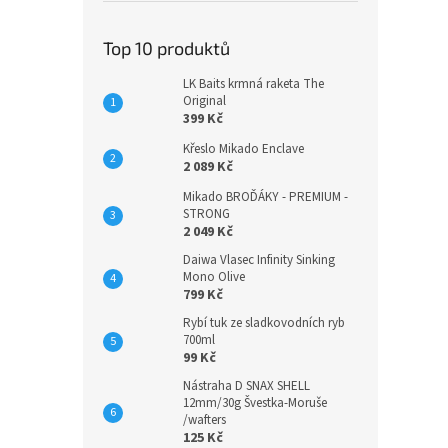
Top 10 produktů
LK Baits krmná raketa The
Original
399 Kč
Křeslo Mikado Enclave
2 089 Kč
Mikado BROĎÁKY - PREMIUM -
STRONG
2 049 Kč
Daiwa Vlasec Infinity Sinking
Mono Olive
799 Kč
Rybí tuk ze sladkovodních ryb
700ml
99 Kč
Nástraha D SNAX SHELL
12mm/30g Švestka-Moruše
/wafters
125 Kč