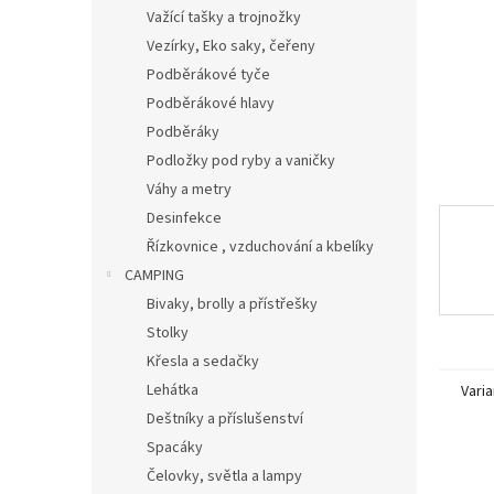
n
Važící tašky a trojnožky
e
Vezírky, Eko saky, čeřeny
l
Podběrákové tyče
Podběrákové hlavy
Podběráky
Podložky pod ryby a vaničky
Váhy a metry
Desinfekce
Řízkovnice , vzduchování a kbelíky
CAMPING
Bivaky, brolly a přístřešky
Stolky
Křesla a sedačky
Lehátka
Varia
Deštníky a příslušenství
Spacáky
Čelovky, světla a lampy