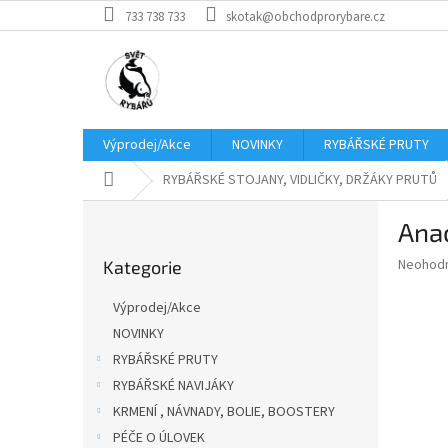
Přejít
733 738 733
skotak@obchodprorybare.cz
na
obsah
Výprodej/Akce
NOVINKY
RYBÁŘSKÉ PRUTY
Domů
RYBÁŘSKÉ STOJANY, VIDLIČKY, DRŽÁKY PRUTŮ
P
Ana
o
Přeskočit
s
Průměr
Neohod
Kategorie
kategorie
t
hodnoce
r
produkt
Výprodej/Akce
a
je
NOVINKY
0,0
n
z
RYBÁŘSKÉ PRUTY
n
5
í
RYBÁŘSKÉ NAVIJÁKY
hvězdič
p
KRMENÍ , NÁVNADY, BOLIE, BOOSTERY
a
PÉČE O ÚLOVEK