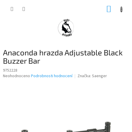
Přejít
NÁKUP
na
obsah
KOŠÍK
Anaconda hrazda Adjustable Black
Buzzer Bar
9752228
Průměrné
Neohodnoceno
Podrobnosti hodnocení
Značka:
Saenger
hodnocení
produktu
je
0,0
z
5
hvězdiček.