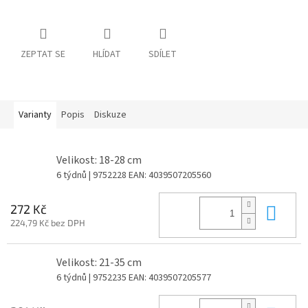
ZEPTAT SE
HLÍDAT
SDÍLET
Varianty
Popis
Diskuze
Velikost: 18-28 cm
6 týdnů
| 9752228
EAN:
4039507205560
Do 
272 Kč
224,79 Kč bez DPH
Velikost: 21-35 cm
6 týdnů
| 9752235
EAN:
4039507205577