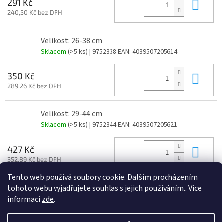
Do 
291 Kč
240,50 Kč bez DPH
Velikost: 26-38 cm
Skladem
(>5 ks)
| 9752338
EAN:
4039507205614
Do 
350 Kč
289,26 Kč bez DPH
Velikost: 29-44 cm
Skladem
(>5 ks)
| 9752344
EAN:
4039507205621
Do 
427 Kč
352,89 Kč bez DPH
Tento web používá soubory cookie. Dalším procházením
tohoto webu vyjadřujete souhlas s jejich používáním.. Více
Z
informací
zde
.
á
Vytvořil Shoptet
p