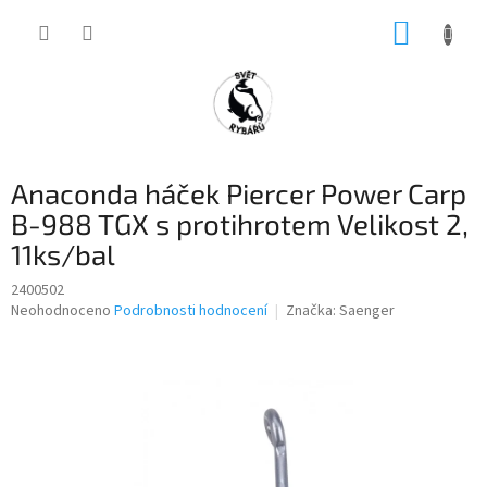
Přejít
NÁKUP
na
obsah
KOŠÍK
Anaconda háček Piercer Power Carp
B-988 TGX s protihrotem Velikost 2,
11ks/bal
2400502
Průměrné
Neohodnoceno
Podrobnosti hodnocení
Značka:
Saenger
hodnocení
produktu
je
0,0
z
5
hvězdiček.