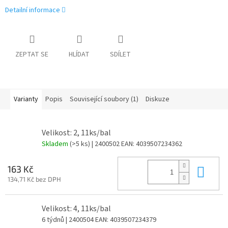
Detailní informace
ZEPTAT SE
HLÍDAT
SDÍLET
Varianty
Popis
Související soubory (1)
Diskuze
Velikost: 2, 11ks/bal
Skladem
(>5 ks)
| 2400502
EAN:
4039507234362
Do 
163 Kč
134,71 Kč bez DPH
Velikost: 4, 11ks/bal
6 týdnů
| 2400504
EAN:
4039507234379