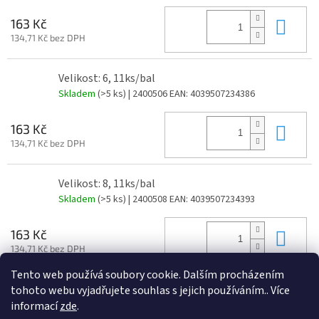
Do 
163 Kč
134,71 Kč bez DPH
Velikost: 6, 11ks/bal
Skladem
(>5 ks)
| 2400506
EAN:
4039507234386
Do 
163 Kč
134,71 Kč bez DPH
Velikost: 8, 11ks/bal
Skladem
(>5 ks)
| 2400508
EAN:
4039507234393
Do 
163 Kč
134,71 Kč bez DPH
Tento web používá soubory cookie. Dalším procházením
tohoto webu vyjadřujete souhlas s jejich používáním.. Více
Z
informací
zde
.