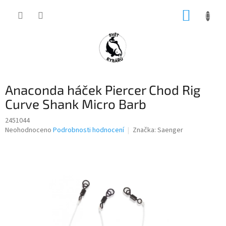
Přejít
NÁKUP
na
obsah
KOŠÍK
Anaconda háček Piercer Chod Rig
Curve Shank Micro Barb
2451044
Průměrné
Neohodnoceno
Podrobnosti hodnocení
Značka:
Saenger
hodnocení
produktu
je
0,0
z
5
hvězdiček.