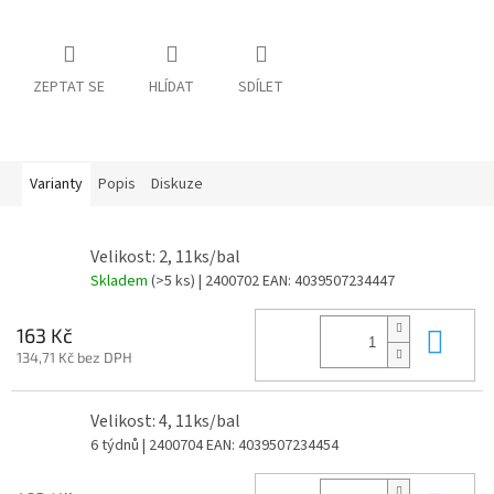
ZEPTAT SE
HLÍDAT
SDÍLET
Varianty
Popis
Diskuze
Velikost: 2, 11ks/bal
Skladem
(>5 ks)
| 2400702
EAN:
4039507234447
Do 
163 Kč
134,71 Kč bez DPH
Velikost: 4, 11ks/bal
6 týdnů
| 2400704
EAN:
4039507234454