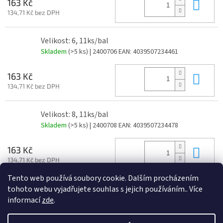
Do 
163 Kč
134,71 Kč bez DPH
Velikost: 6, 11ks/bal
Skladem
(>5 ks)
| 2400706
EAN:
4039507234461
Do 
163 Kč
134,71 Kč bez DPH
Velikost: 8, 11ks/bal
Skladem
(>5 ks)
| 2400708
EAN:
4039507234478
Do 
163 Kč
134,71 Kč bez DPH
Tento web používá soubory cookie. Dalším procházením
tohoto webu vyjadřujete souhlas s jejich používáním.. Více
Z
informací
zde
.
á
Vytvořil Shoptet
p