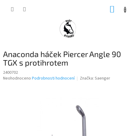
Přejít
NÁKUP
na
obsah
KOŠÍK
Anaconda háček Piercer Angle 90
TGX s protihrotem
2400702
Průměrné
Neohodnoceno
Podrobnosti hodnocení
Značka:
Saenger
hodnocení
produktu
je
0,0
z
5
hvězdiček.