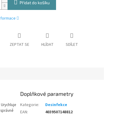
Přidat do košíku
informace
ZEPTAT SE
HLÍDAT
SDÍLET
Doplňkové parametry
 Urychluje
Kategorie
:
Desinfekce
a správně
EAN
:
4039507148812