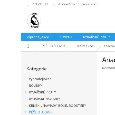
Přejít
733 738 733
skotak@obchodprorybare.cz
na
obsah
Výprodej/Akce
NOVINKY
RYBÁŘSKÉ PRUTY
Domů
PÉČE O ÚLOVEK
Desinfekce
Anacond
P
Anac
o
Přeskočit
s
Průměr
Neohod
Kategorie
kategorie
t
hodnoce
r
produkt
Výprodej/Akce
a
je
NOVINKY
0,0
n
z
RYBÁŘSKÉ PRUTY
n
5
í
RYBÁŘSKÉ NAVIJÁKY
hvězdič
p
KRMENÍ , NÁVNADY, BOLIE, BOOSTERY
a
PÉČE O ÚLOVEK