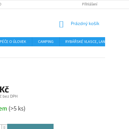
OBNÍCH ÚDAJŮ
Přihlášení
NÁKUPNÍ
Prázdný košík
KOŠÍK
PÉČE O ÚLOVEK
CAMPING
RYBÁŘSKÉ VLASCE, LANKA, PLETENÉ 
 Kč
č bez DPH
dem
(>5 ks)