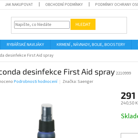
JAK NAKUPOVAT
OBCHODNÍ PODMÍNKY
PODMÍNKY OCHRANY OS
HLEDAT
RYBÁŘSKÉ NAVIJÁKY
KRMENÍ , NÁVNADY, BOLIE, BOOSTERY
a desinfekce First Aid spray
onda desinfekce First Aid spray
2210999
né
noceno
Podrobnosti hodnocení
Značka:
Saenger
ní
291
u
240,50 K
Měrná
Skla
cena:
ek.