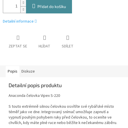
Přidat do košíku
Detailní informace
ZEPTAT SE
HLÍDAT
SDÍLET
Popis
Diskuze
Detailní popis produktu
Anaconda čelovka Vipex S-220
S touto extrémně silnou čelovkou osvítíte své rybářské místo
téměř jako ve dne. Integrovaný snímač umožňuje zapnutí a
vypnutí pouhým pohybem ruky před čelovkou, to oceníte ve
chvílích, kdy máte plné ruce nebo běžíte k nečekanému záběru.