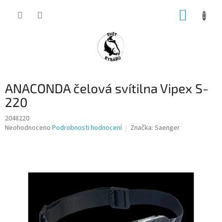
Přejít
NÁKUP
na
obsah
KOŠÍK
ANACONDA čelová svítilna Vipex S-
220
2048220
Průměrné
Neohodnoceno
Podrobnosti hodnocení
Značka:
Saenger
hodnocení
produktu
je
0,0
z
5
hvězdiček.