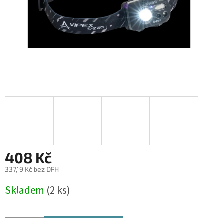
408 Kč
337,19 Kč bez DPH
Měrná
Skladem
(2 ks)
cena: