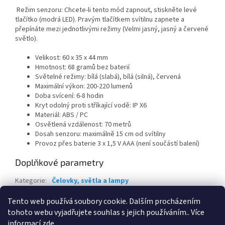
Režim senzoru: Chcete-li tento mód zapnout, stiskněte levé
tlačítko (modrá LED). Pravým tlačítkem svítilnu zapnete a
přepínáte mezi jednotlivými režimy (Velmi jasný, jasný a červené
světlo).
Velikost: 60 x 35 x 44 mm
Hmotnost: 68 gramů bez baterií
Světelné režimy: bílá (slabá), bílá (silná), červená
Maximální výkon: 200-220 lumenů
Doba svícení: 6-8 hodin
Kryt odolný proti stříkající vodě: IP X6
Materiál: ABS / PC
Osvětlená vzdálenost: 70 metrů
Dosah senzoru: maximálně 15 cm od svítilny
Provoz přes baterie 3 x 1,5 V AAA (není součástí balení)
Doplňkové parametry
Kategorie
:
Čelovky, světla a lampy
EAN
:
4039507256470
Tento web používá soubory cookie. Dalším procházením
tohoto webu vyjadřujete souhlas s jejich používáním.. Více
Z
informací
zde
.